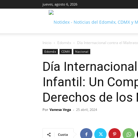
jueves, agosto 6, 2026
Inicio
Edoméx
Día Internacional contra el Maltrat
Edoméx
CDMX
Nacional
Día Internacional
Infantil: Un Com
Derechos de los
Por
Vanesa Vega
-
25 abril, 2024
Cuota