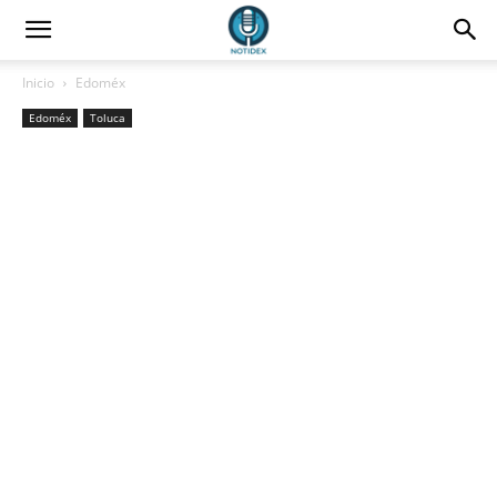
Inicio
Edoméx
Edoméx
Toluca