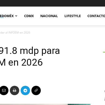
Notidex
EDOMÉX
CDMX
NACIONAL
LIFESTYLE
CONTACT
idar al INFOEM en 2026
91.8 mdp para
EM en 2026