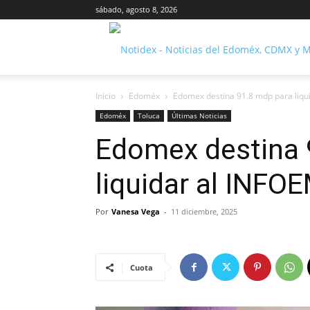
sábado, agosto 8, 2026
Inicio
Edoméx
Edomex destina 91.8 mdp para liqu
Edoméx
Toluca
Últimas Noticias
Edomex destina 
liquidar al INFO
Por
Vanesa Vega
-
11 diciembre, 2025
Cuota