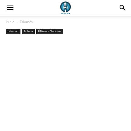
Inicio
Edoméx
Edoméx
Toluca
Últimas Noticias