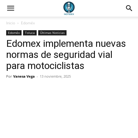
Inicio
Edoméx
Edoméx
Toluca
Últimas Noticias
Edomex implementa nuevas
normas de seguridad vial
para motociclistas
Por
Vanesa Vega
-
13 noviembre, 2025