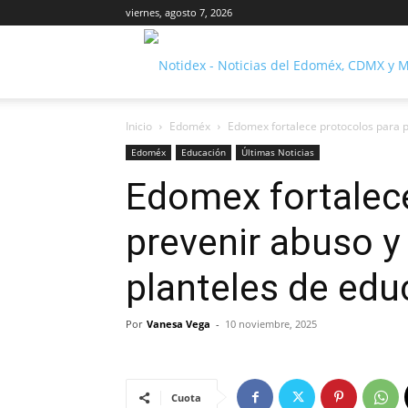
viernes, agosto 7, 2026
Inicio
Edoméx
Edomex fortalece protocolos para pr
Edoméx
Educación
Últimas Noticias
Edomex fortalec
prevenir abuso y
planteles de edu
Por
Vanesa Vega
-
10 noviembre, 2025
Cuota