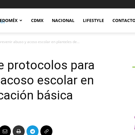
Notidex
EDOMÉX
CDMX
NACIONAL
LIFESTYLE
CONTACT
evenir abuso y acoso escolar en planteles de...
e protocolos para
 acoso escolar en
cación básica