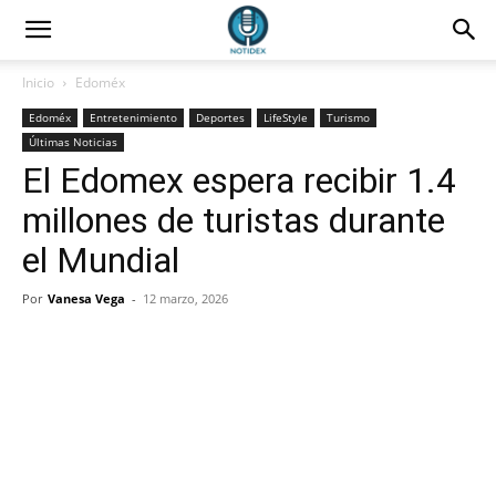
Inicio
Edoméx
Edoméx
Entretenimiento
Deportes
LifeStyle
Turismo
Últimas Noticias
El Edomex espera recibir 1.4
millones de turistas durante
el Mundial
Por
Vanesa Vega
-
12 marzo, 2026