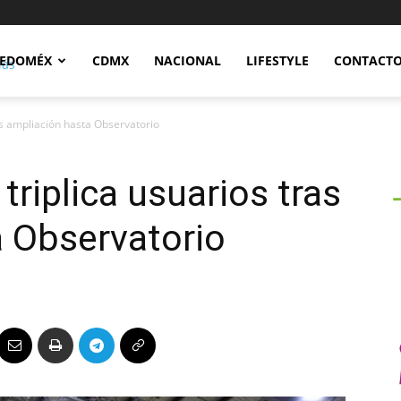
Notidex
EDOMÉX
CDMX
NACIONAL
LIFESTYLE
CONTACT
as ampliación hasta Observatorio
triplica usuarios tras
a Observatorio