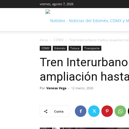
viernes, agosto 7, 2026
Inicio
CDMX
Tren Interurbano triplica usuarios tr
CDMX
Edoméx
Toluca
Transporte
Tren Interurbano 
ampliación hast
Por
Vanesa Vega
-
12 marzo, 2026
Cuota