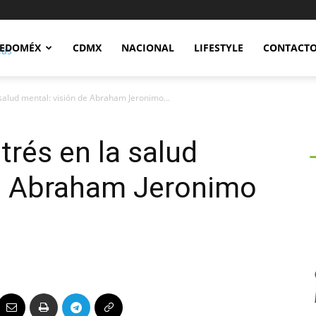
Notidex
EDOMÉX
CDMX
NACIONAL
LIFESTYLE
CONTACT
 salud mental: visión de Abraham Jeronimo...
trés en la salud
de Abraham Jeronimo