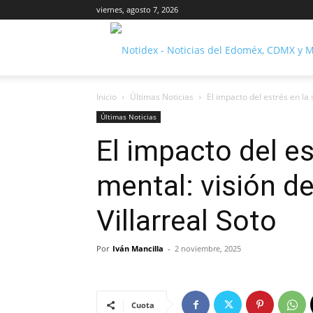
viernes, agosto 7, 2026
Inicio
Últimas Noticias
El impacto del estrés en la
Últimas Noticias
El impacto del es
mental: visión 
Villarreal Soto
Por
Iván Mancilla
-
2 noviembre, 2025
Cuota