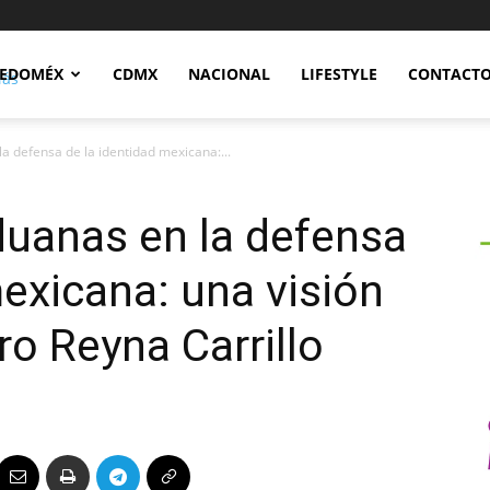
Notidex
EDOMÉX
CDMX
NACIONAL
LIFESTYLE
CONTACT
la defensa de la identidad mexicana:...
aduanas en la defensa
mexicana: una visión
ro Reyna Carrillo