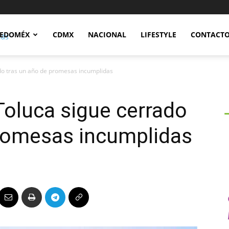
Notidex
EDOMÉX
CDMX
NACIONAL
LIFESTYLE
CONTACT
ado tras un año de promesas incumplidas
 Toluca sigue cerrado
promesas incumplidas