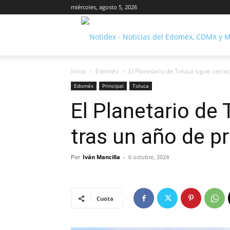
miércoles, agosto 5, 2026
Inicio
Edoméx
El Planetario de Toluca sigue cerr
Edoméx
Principal
Toluca
El Planetario de
tras un año de 
Por
Iván Mancilla
-
6 octubre, 2024
Cuota