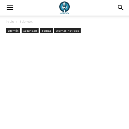
Inicio
Edoméx
Edoméx
Seguridad
Toluca
Últimas Noticias