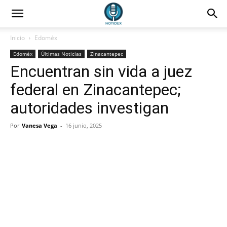
Inicio
Edoméx
Edoméx
Últimas Noticias
Zinacantepec
Encuentran sin vida a juez
federal en Zinacantepec;
autoridades investigan
Por
Vanesa Vega
-
16 junio, 2025