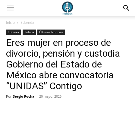
Inicio
Edoméx
Edoméx
Toluca
Últimas Noticias
Eres mujer en proceso de
divorcio, pensión y custodia
Gobierno del Estado de
México abre convocatoria
“UNIDAS” Contigo
Por
Sergio Rocha
-
20 mayo, 2026