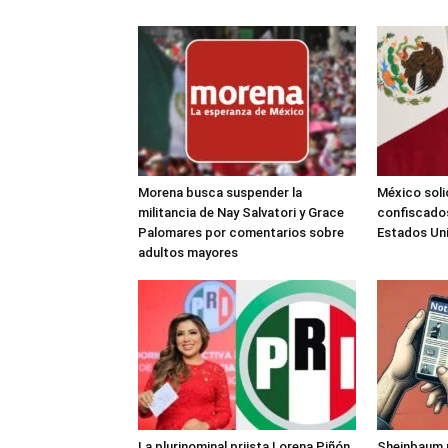
Morena busca suspender la
México soli
militancia de Nay Salvatori y Grace
confiscados
Palomares por comentarios sobre
Estados Un
adultos mayores
La plurinominal priista Lorena Piñón
Sheinbaum pl