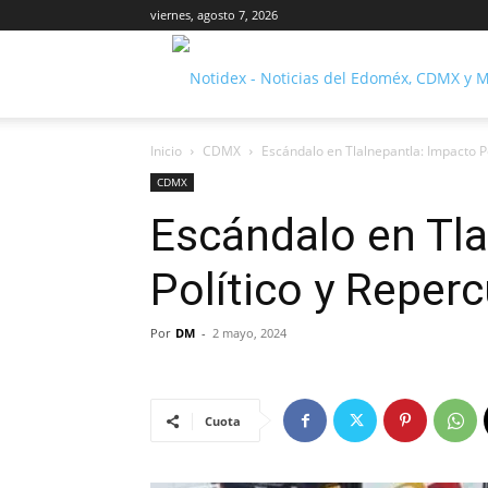
viernes, agosto 7, 2026
Inicio
CDMX
Escándalo en Tlalnepantla: Impacto P
CDMX
Escándalo en Tla
Político y Reper
Por
DM
-
2 mayo, 2024
Cuota