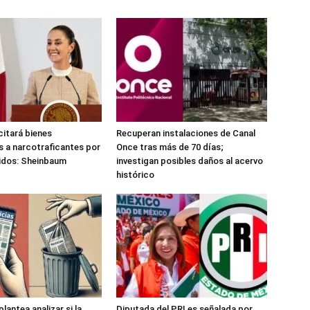
citará bienes
Recuperan instalaciones de Canal
 a narcotraficantes por
Once tras más de 70 días;
idos: Sheinbaum
investigan posibles daños al acervo
histórico
antea analizar si la
Diputada del PRI es señalada por