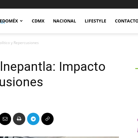
Notidex
EDOMÉX
CDMX
NACIONAL
LIFESTYLE
CONTACT
olítico y Repercusiones
lnepantla: Impacto
cusiones