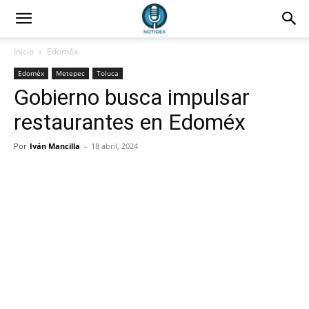
Inicio
Edoméx
Edoméx
Metepec
Toluca
Gobierno busca impulsar
restaurantes en Edoméx
Por
Iván Mancilla
-
18 abril, 2024