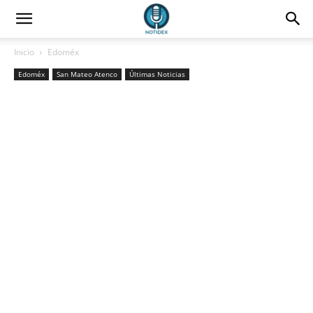
Inicio
Edoméx
Edoméx
San Mateo Atenco
Últimas Noticias