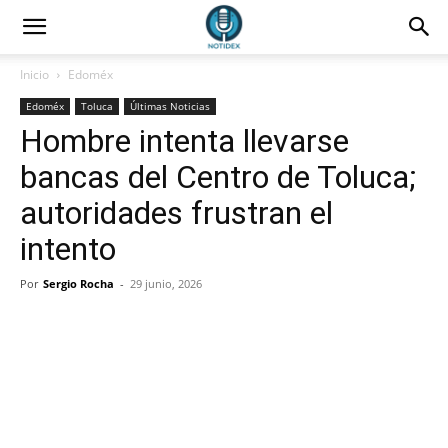
Inicio
Edoméx
Edoméx
Toluca
Últimas Noticias
Hombre intenta llevarse
bancas del Centro de Toluca;
autoridades frustran el
intento
Por
Sergio Rocha
-
29 junio, 2026