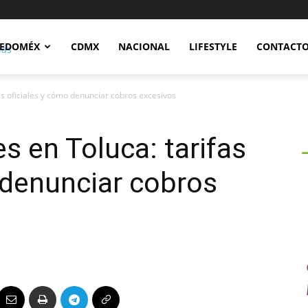
Notidex
EDOMÉX
CDMX
NACIONAL
LIFESTYLE
CONTACT
as oficiales y cómo denunciar cobros excesivos
s en Toluca: tarifas
 denunciar cobros