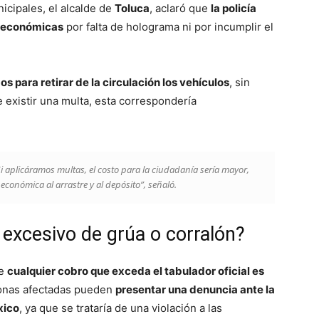
icipales, el alcalde de
Toluca
, aclaró que
la policía
s económicas
por falta de holograma ni por incumplir el
os para retirar de la circulación los vehículos
, sin
De existir una multa, esta correspondería
Si aplicáramos multas, el costo para la ciudadanía sería mayor,
conómica al arrastre y al depósito”, señaló.
excesivo de grúa o corralón?
ue
cualquier cobro que exceda el tabulador oficial es
rsonas afectadas pueden
presentar una denuncia ante la
xico
, ya que se trataría de una violación a las