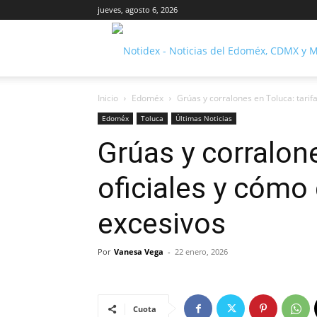
jueves, agosto 6, 2026
Inicio
Edoméx
Grúas y corralones en Toluca: tarif
Edoméx
Toluca
Últimas Noticias
Grúas y corralone
oficiales y cómo
excesivos
Por
Vanesa Vega
-
22 enero, 2026
Cuota