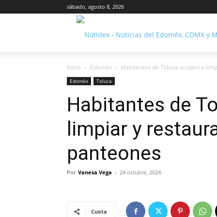
sábado, agosto 8, 2026
Inicio
Edoméx
Habitantes de Toluca acuden a limp
Edoméx
Toluca
Habitantes de T
limpiar y restaur
panteones
Por
Vanesa Vega
-
24 octubre, 2024
Cuota