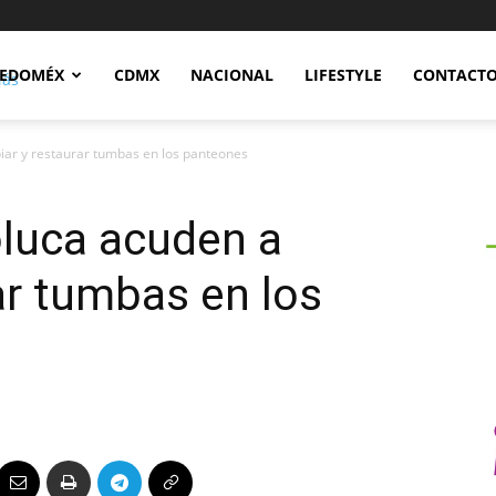
Notidex
EDOMÉX
CDMX
NACIONAL
LIFESTYLE
CONTACT
iar y restaurar tumbas en los panteones
oluca acuden a
ar tumbas en los