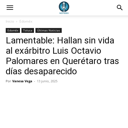
Inicio
Edoméx
Edoméx
Toluca
Últimas Noticias
Lamentable: Hallan sin vida
al exárbitro Luis Octavio
Palomares en Querétaro tras
días desaparecido
Por
Vanesa Vega
-
13 junio, 2025