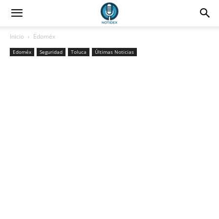
Inicio
Edoméx
Edoméx
Seguridad
Toluca
Últimas Noticias