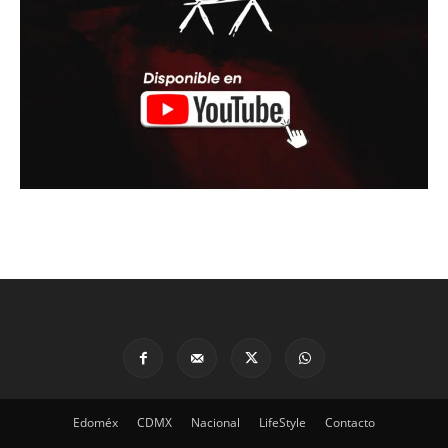
Edoméx
CDMX
Nacional
LifeStyle
Contacto