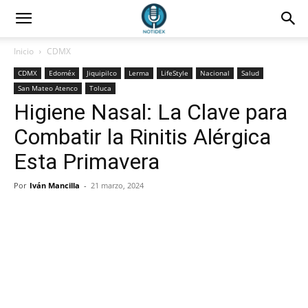
Inicio
CDMX
CDMX
Edoméx
Jiquipilco
Lerma
LifeStyle
Nacional
Salud
San Mateo Atenco
Toluca
Higiene Nasal: La Clave para
Combatir la Rinitis Alérgica
Esta Primavera
Por
Iván Mancilla
-
21 marzo, 2024