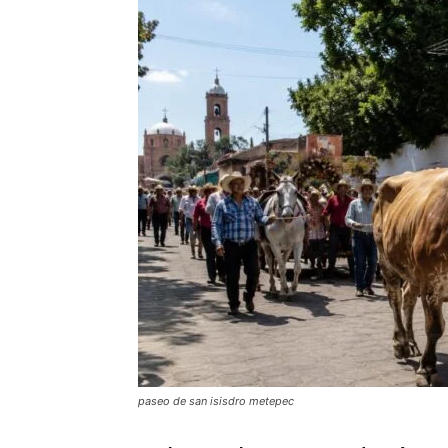
paseo de san isisdro metepec