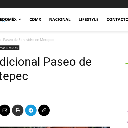
Notidex
EDOMÉX
CDMX
NACIONAL
LIFESTYLE
CONTACT
nal Paseo de San Isidro en Metepec
imas Noticias
adicional Paseo de
etepec