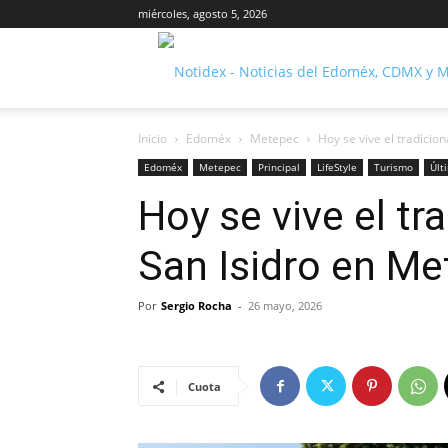
miércoles, agosto 5, 2026
Inicio
Edoméx
Metepec
Hoy se vive el tradicio
Edoméx
Metepec
Principal
LifeStyle
Turismo
Últ
Hoy se vive el tr
San Isidro en M
Por
Sergio Rocha
-
26 mayo, 2026
Cuota