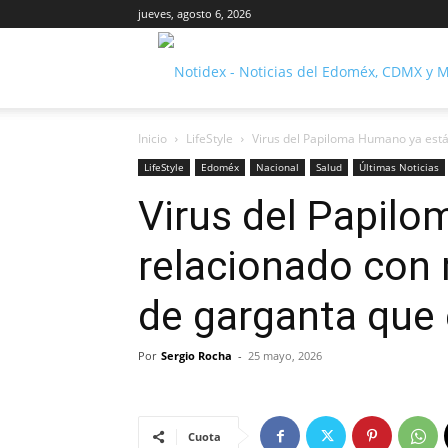
jueves, agosto 6, 2026
Inicio
LifeStyle
Virus del Papiloma Humano ya está
LifeStyle
Edoméx
Nacional
Salud
Últimas Noticias
Virus del Papil
relacionado con
de garganta que 
Por
Sergio Rocha
-
25 mayo, 2026
Cuota