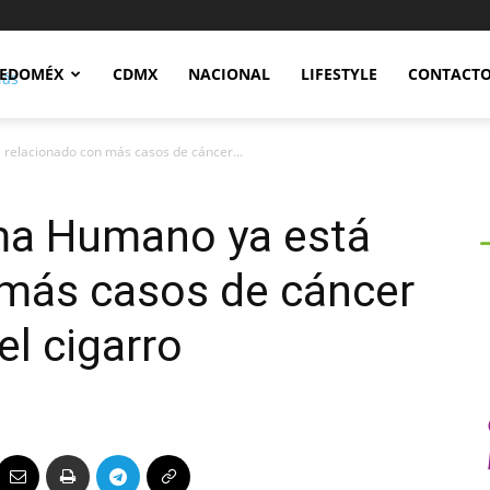
Notidex
EDOMÉX
CDMX
NACIONAL
LIFESTYLE
CONTACT
 relacionado con más casos de cáncer...
oma Humano ya está
 más casos de cáncer
el cigarro