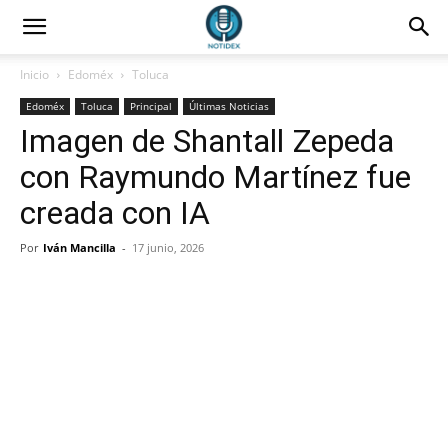
Inicio
Edoméx
Toluca
Edoméx
Toluca
Principal
Últimas Noticias
Imagen de Shantall Zepeda
con Raymundo Martínez fue
creada con IA
Por
Iván Mancilla
-
17 junio, 2026