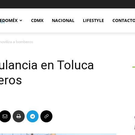
Notidex
EDOMÉX
CDMX
NACIONAL
LIFESTYLE
CONTACT
moviliza a bomberos
ulancia en Toluca
eros