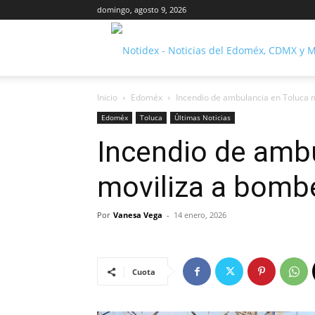
domingo, agosto 9, 2026
Inicio
Edoméx
Incendio de ambulancia en Toluca 
Edoméx
Toluca
Últimas Noticias
Incendio de amb
moviliza a bomb
Por
Vanesa Vega
-
14 enero, 2026
Cuota