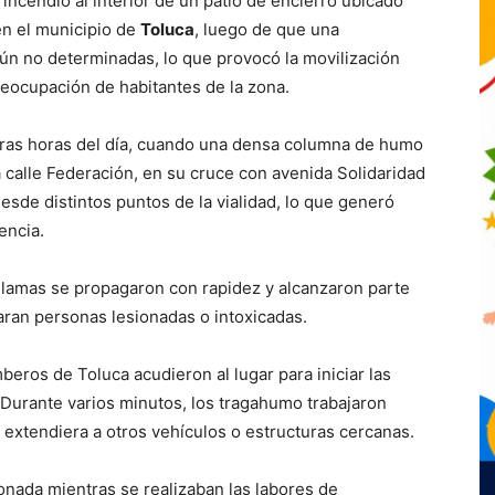
incendio al interior de un patio de encierro ubicado
 en el municipio de
Toluca
, luego de que una
ún no determinadas, lo que provocó la movilización
eocupación de habitantes de la zona.
meras horas del día, cuando una densa columna de humo
a calle Federación, en su cruce con avenida Solidaridad
sde distintos puntos de la vialidad, lo que generó
encia.
 llamas se propagaron con rapidez y alcanzaron parte
raran personas lesionadas o intoxicadas.
eros de Toluca acudieron al lugar para iniciar las
 Durante varios minutos, los tragahumo trabajaron
 extendiera a otros vehículos o estructuras cercanas.
nada mientras se realizaban las labores de