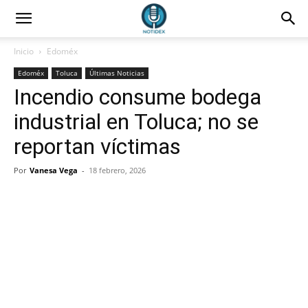
Inicio
Edoméx
Edoméx
Toluca
Últimas Noticias
Incendio consume bodega
industrial en Toluca; no se
reportan víctimas
Por
Vanesa Vega
-
18 febrero, 2026