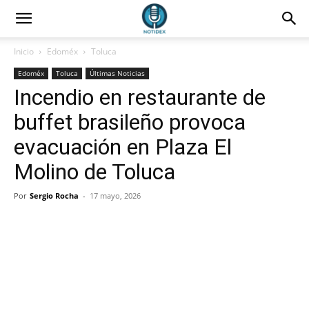
Inicio
Edoméx
Toluca
Edoméx
Toluca
Últimas Noticias
Incendio en restaurante de
buffet brasileño provoca
evacuación en Plaza El
Molino de Toluca
Por
Sergio Rocha
-
17 mayo, 2026