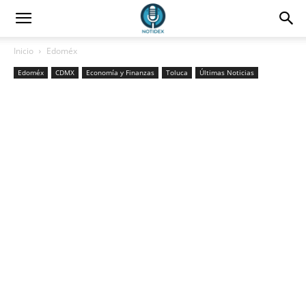
Inicio
Edoméx
Edoméx
CDMX
Economía y Finanzas
Toluca
Últimas Noticias