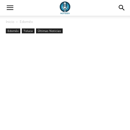
Inicio
Edoméx
Edoméx
Toluca
Últimas Noticias