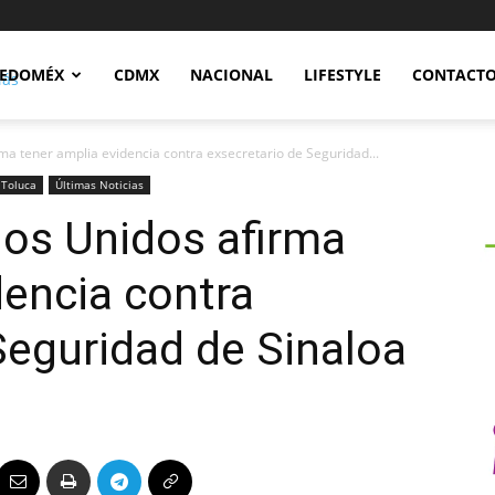
Notidex
EDOMÉX
CDMX
NACIONAL
LIFESTYLE
CONTACT
rma tener amplia evidencia contra exsecretario de Seguridad...
Toluca
Últimas Noticias
dos Unidos afirma
dencia contra
Seguridad de Sinaloa