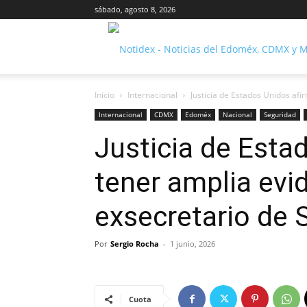
sábado, agosto 8, 2026
Inicio
Internacional
Justicia de Estados Unidos afi
Internacional
CDMX
Edoméx
Nacional
Seguridad
Justicia de Esta
tener amplia evi
exsecretario de 
Por
Sergio Rocha
-
1 junio, 2026
Cuota