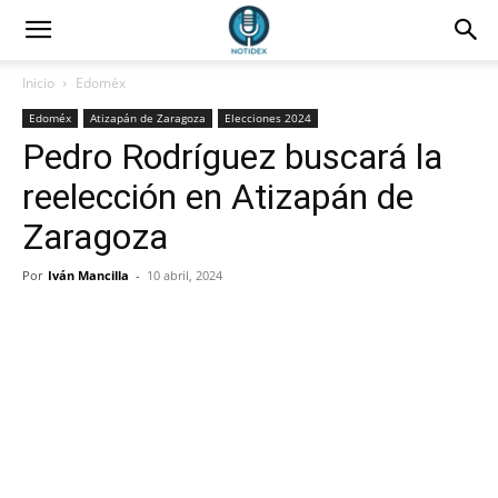
Inicio
Edoméx
Edoméx
Atizapán de Zaragoza
Elecciones 2024
Pedro Rodríguez buscará la
reelección en Atizapán de
Zaragoza
Por
Iván Mancilla
-
10 abril, 2024