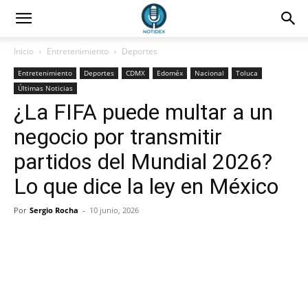
Inicio
Entretenimiento
Deportes
Entretenimiento
Deportes
CDMX
Edoméx
Nacional
Toluca
Últimas Noticias
¿La FIFA puede multar a un
negocio por transmitir
partidos del Mundial 2026?
Lo que dice la ley en México
Por
Sergio Rocha
-
10 junio, 2026