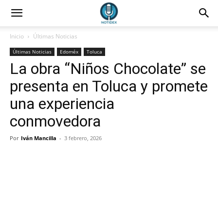
Inicio
Últimas Noticias
Últimas Noticias
Edoméx
Toluca
La obra “Niños Chocolate” se
presenta en Toluca y promete
una experiencia
conmovedora
Por
Iván Mancilla
-
3 febrero, 2026