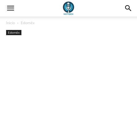
Inicio
Edoméx
Edoméx