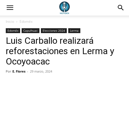
Inicio
Edoméx
Edoméx
Capulhuac
Elecciones 2024
Lerma
Luis Carballo realizará
reforestaciones en Lerma y
Ocoyoacac
Por
E. Flores
-
29 marzo, 2024