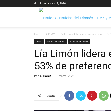
domingo, agosto 9, 2026
Inicio
CDMX
Lía Limón lidera encuestas con un 53
CDMX
Álvaro Obregón
Elecciones 2024
Lía Limón lidera
53% de preferen
Por
E. Flores
-
11 marzo, 2024
Cuota