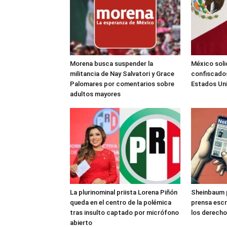
Morena busca suspender la
México soli
militancia de Nay Salvatori y Grace
confiscados
Palomares por comentarios sobre
Estados Un
adultos mayores
La plurinominal priista Lorena Piñón
Sheinbaum pl
queda en el centro de la polémica
prensa escr
tras insulto captado por micrófono
los derecho
abierto