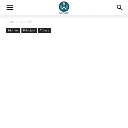
Inicio
Edoméx
Edoméx
Principal
Toluca