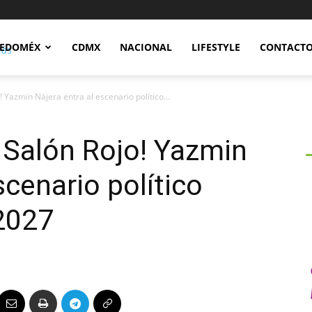
Notidex
EDOMÉX
CDMX
NACIONAL
LIFESTYLE
CONTACT
o! Yazmin Nájera entra al escenario político...
l Salón Rojo! Yazmin
scenario político
2027