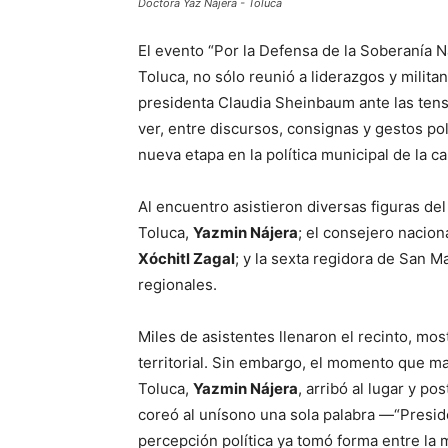
Doctora Yaz Nájera - Toluca
El evento “Por la Defensa de la Soberanía N
Toluca, no sólo reunió a liderazgos y milita
presidenta Claudia Sheinbaum ante las ten
ver, entre discursos, consignas y gestos pol
nueva etapa en la política municipal de la c
Al encuentro asistieron diversas figuras del
Toluca,
Yazmin Nájera
; el consejero nacio
Xóchitl Zagal
; y la sexta regidora de San 
regionales.
Miles de asistentes llenaron el recinto, mo
territorial. Sin embargo, el momento que ma
Toluca,
Yazmin Nájera
, arribó al lugar y po
coreó al unísono una sola palabra —“Presi
percepción política ya tomó forma entre la m