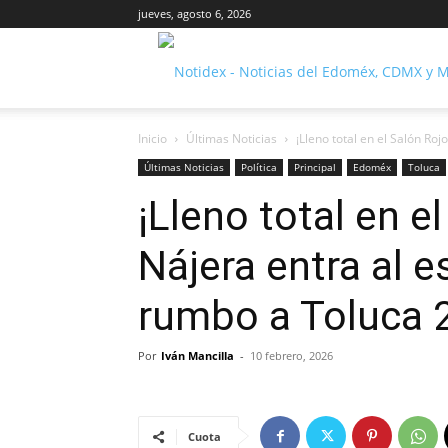
jueves, agosto 6, 2026
Inicio
Últimas Noticias
¡Lleno total en el Salón Roj
Últimas Noticias
Política
Principal
Edoméx
Toluca
¡Lleno total en e
Nájera entra al e
rumbo a Toluca 
Por
Iván Mancilla
-
10 febrero, 2026
Cuota