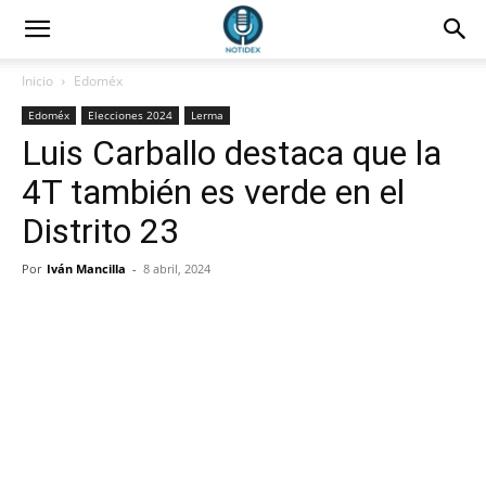
Inicio
Edoméx
Edoméx
Elecciones 2024
Lerma
Luis Carballo destaca que la
4T también es verde en el
Distrito 23
Por
Iván Mancilla
-
8 abril, 2024