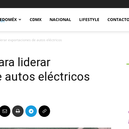
Notidex
EDOMÉX
CDMX
NACIONAL
LIFESTYLE
CONTACT
erar exportaciones de autos eléctricos
ra liderar
 autos eléctricos