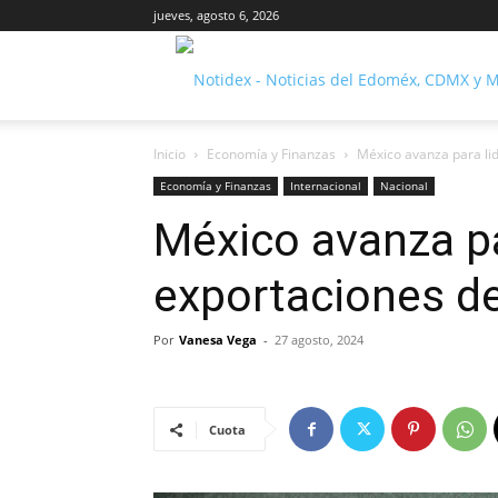
jueves, agosto 6, 2026
Inicio
Economía y Finanzas
México avanza para lid
Economía y Finanzas
Internacional
Nacional
México avanza pa
exportaciones de
Por
Vanesa Vega
-
27 agosto, 2024
Cuota