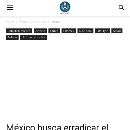
Inicio
Entretenimiento
ciencia
Entretenimiento
ciencia
CDMX
Edoméx
Nacional
LifeStyle
Salud
Toluca
Últimas Noticias
México busca erradicar el