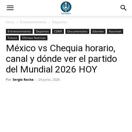
Inicio
Entretenimiento
Deportes
Entretenimiento
Deportes
CDMX
Documentales
Edoméx
Nacional
Toluca
Últimas Noticias
México vs Chequia horario,
canal y dónde ver el partido
del Mundial 2026 HOY
Por
Sergio Rocha
-
24 junio, 2026