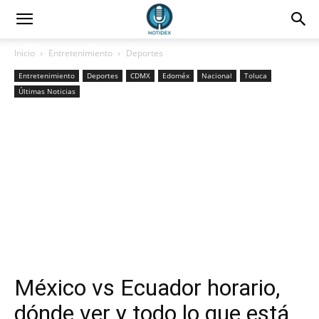
Inicio
Entretenimiento
Deportes
Entretenimiento
Deportes
CDMX
Edoméx
Nacional
Toluca
Últimas Noticias
México vs Ecuador horario,
dónde ver y todo lo que está