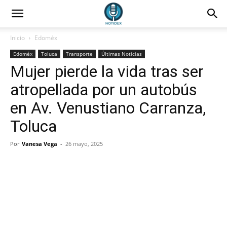
Inicio
Edoméx
Edoméx
Toluca
Transporte
Últimas Noticias
Mujer pierde la vida tras ser
atropellada por un autobús
en Av. Venustiano Carranza,
Toluca
Por
Vanesa Vega
-
26 mayo, 2025