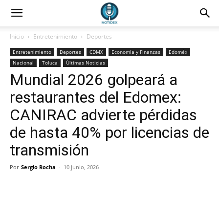
Inicio
Entretenimiento
Deportes
Entretenimiento
Deportes
CDMX
Economía y Finanzas
Edoméx
Nacional
Toluca
Últimas Noticias
Mundial 2026 golpeará a
restaurantes del Edomex:
CANIRAC advierte pérdidas
de hasta 40% por licencias de
transmisión
Por
Sergio Rocha
-
10 junio, 2026