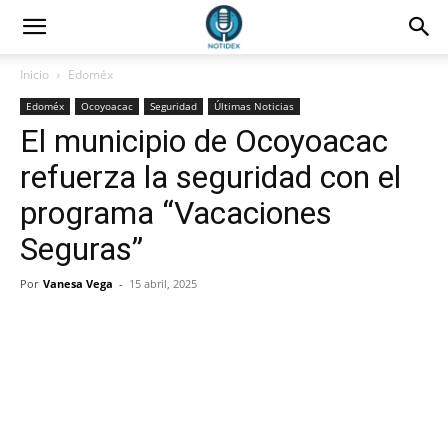
Inicio
Edoméx
Edoméx
Ocoyoacac
Seguridad
Últimas Noticias
El municipio de Ocoyoacac
refuerza la seguridad con el
programa “Vacaciones
Seguras”
Por
Vanesa Vega
-
15 abril, 2025