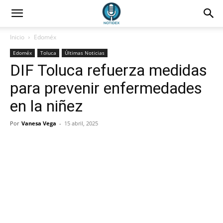
Inicio
Edoméx
Edoméx
Toluca
Últimas Noticias
DIF Toluca refuerza medidas
para prevenir enfermedades
en la niñez
Por
Vanesa Vega
-
15 abril, 2025