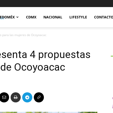
Notidex
EDOMÉX
CDMX
NACIONAL
LIFESTYLE
CONTACT
s para las mujeres de Ocoyoacac
esenta 4 propuestas
s de Ocoyoacac