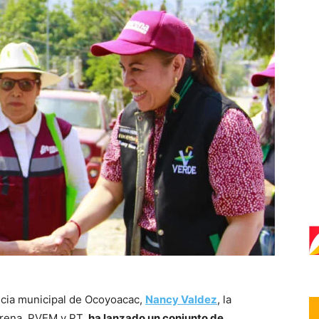
ncia municipal de Ocoyoacac,
Nancy Valdez
, la
orena, PVEM y PT,
ha lanzado un conjunto de