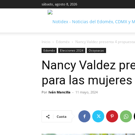
sábado, agosto 8, 2026
Inicio
Edoméx
Nancy Valdez presenta 4 propuesta
Edoméx
Elecciones 2024
Ocoyoacac
Nancy Valdez pr
para las mujere
Por
Iván Mancilla
-
11 mayo, 2024
Cuota